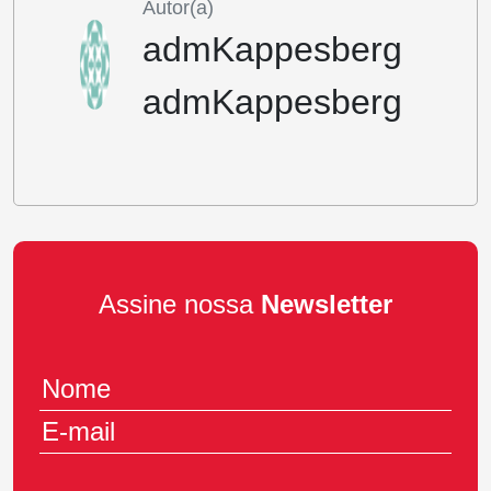
Autor(a)
admKappesberg
admKappesberg
Assine nossa
Newsletter