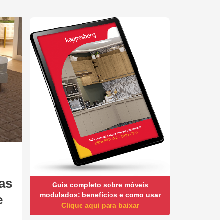
as
Guia completo sobre móveis
modulados: benefícios e como usar
e
Clique aqui para baixar