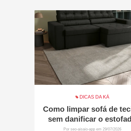
DICAS DA KÁ
Como limpar sofá de tec
sem danificar o estofa
Por seo-aisaio-app em 29/07/2026