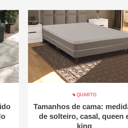
QUARTO
ido
Tamanhos de cama: medid
do
de solteiro, casal, queen 
king