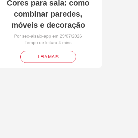
Cores para sala: como
combinar paredes,
móveis e decoração
Por seo-aisaio-app em 29/07/2026
LEIA MAIS