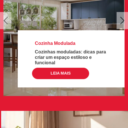
Previous
Ne
Cozinha Modulada
Cozinhas moduladas: dicas para
criar um espaço estiloso e
funcional
LEIA MAIS