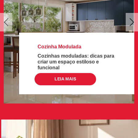
Previous
Ne
Cozinha Modulada
Cozinhas moduladas: dicas para
criar um espaço estiloso e
funcional
LEIA MAIS