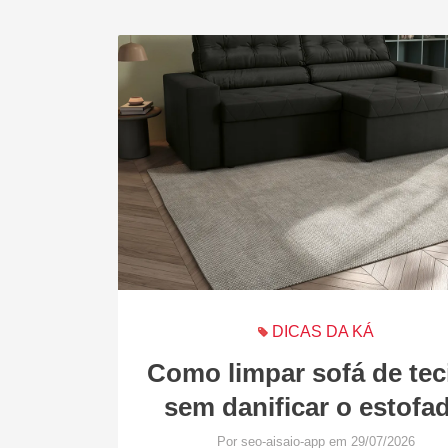
DICAS DA KÁ
Como limpar sofá de tec
sem danificar o estofa
Por seo-aisaio-app em 29/07/2026