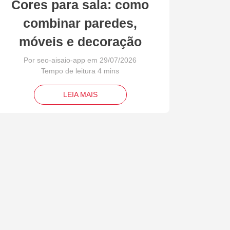
Cores para sala: como
combinar paredes,
móveis e decoração
Por seo-aisaio-app em 29/07/2026
LEIA MAIS