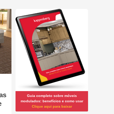
as
Guia completo sobre móveis
modulados: benefícios e como usar
e
Clique aqui para baixar