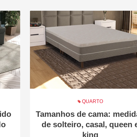
QUARTO
ido
Tamanhos de cama: medid
do
de solteiro, casal, queen 
king